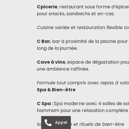
Cpicerie
, restaurant sous forme d’épicer
pour snacks, sandwichs et en-cas.
Cuisine variée et restauration flexible t
C Bar
, bar à proximité de la piscine pou
long de la journée.
Cave à vins
, espace de dégustation pou
une ambiance raffinée.
Formule tout compris avec repas à volon
Spa & Bien-être
C Spa :
Spa moderne avec 4 salles de soins
hammam pour une relaxation complète 
Appel
Soins signature et rituels de bien-être