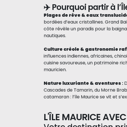
✈️ Pourquoi partir à l’Î
Plages de rêve & eaux translucid
bordées d’eaux cristallines. Grand B
côte révèle un paradis pour la baignad
nautiques.
Culture créole & gastronomie ra
influences indiennes, africaines, chi
cuisine savoureuse, un patrimoine rich
mauricien.
Nature luxuriante & aventures
:
D
Cascades de Tamarin, du Morne Brab
catamaran : l’île Maurice se vit et s’e
L'ÎLE MAURICE AVE