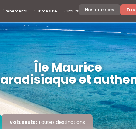
Nos agences
Trou
Événements
Sur mesure
Circuits
Île Maurice
 paradisiaque et authe
Vols seuls :
Toutes destinations