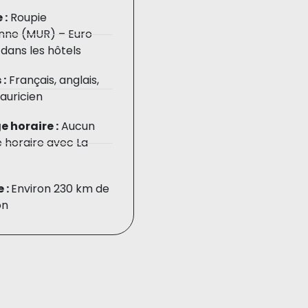
 :
Roupie
nne (MUR) – Euro
dans les hôtels
 :
Français, anglais,
auricien
 horaire :
Aucun
 horaire avec La
 :
Environ 230 km de
on