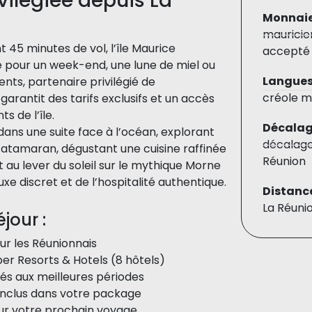
vilégiée depuis La
Monnaie
mauricie
 45 minutes de vol, l’île Maurice
accepté 
 pour un week-end, une lune de miel ou
Langues
nts, partenaire privilégié de
créole m
rantit des tarifs exclusifs et un accès
s de l’île.
Décalage
ans une suite face à l’océan, explorant
décalage
 catamaran, dégustant une cuisine raffinée
Réunion
t au lever du soleil sur le mythique Morne
luxe discret et de l’hospitalité authentique.
Distance
La Réuni
jour :
ur les Réunionnais
er Resorts & Hotels (8 hôtels)
s aux meilleures périodes
t inclus dans votre package
sur votre prochain voyage