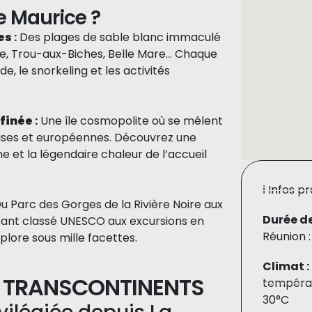
le Maurice ?
es
:
Des plages de sable blanc immaculé
aie, Trou-aux-Biches, Belle Mare… Chaque
e, le snorkeling et les activités
ffinée
:
Une île cosmopolite où se mêlent
noises et européennes. Découvrez une
e et la légendaire chaleur de l’accueil
ℹ️ Infos p
u Parc des Gorges de la Rivière Noire aux
Durée de
ant classé UNESCO aux excursions en
Réunion 
xplore sous mille facettes.
Climat :
C TRANSCONTINENTS
températ
30°C