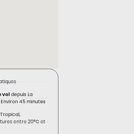
ratiques
 vol
depuis La
: Environ 45 minutes
Tropical,
ures entre 20°C et